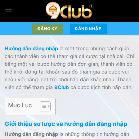
Chuyển
đến
nội
dung
ĐĂNG KÝ
ĐĂNG NHẬP
Hướng dẫn đăng nhập
là một trong những cách giúp
các thành viên có thể tham gia cá cược tại nhà cái. Chỉ
bằng một vài bước hướng dẫn đơn giản, thành viên có
thể khởi động tài khoản sau đó tham gia cá cược vui
nhộn với hàng loạt trò chơi hấp dẫn khác nhau. Thành
viên có thể tham gia
9Club
cá cược kịch tính hấp dẫn.
Mục Lục
Giới thiệu sơ lược về hướng dẫn đăng nhập
Hướng dẫn đăng nhập
là những thông tin hướng dẫn